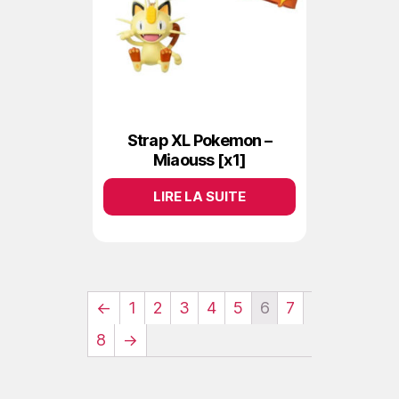
Strap XL Pokemon –
Miaouss [x1]
LIRE LA SUITE
←
1
2
3
4
5
6
7
8
→