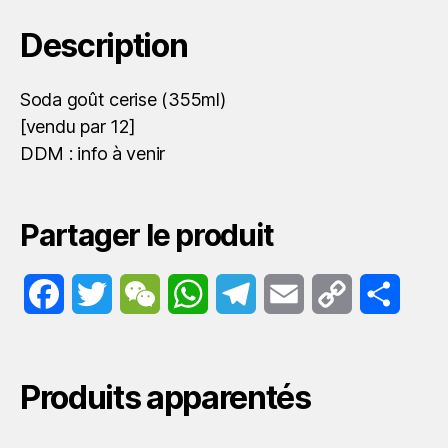
Description
Soda goût cerise (355ml)
[vendu par 12]
DDM : info à venir
Partager le produit
F
T
W
W
T
E
C
P
a
w
e
h
e
m
o
a
c
i
C
a
l
a
p
r
Produits apparentés
e
t
h
t
e
i
y
t