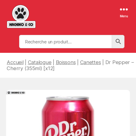
Menu
Hachiko
&
Co
Accueil
|
Catalogue
|
Boissons
|
Canettes
| Dr Pepper –
Cherry (355ml) [x12]