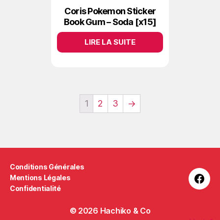
Coris Pokemon Sticker
Book Gum – Soda [x15]
LIRE LA SUITE
1
2
3
→
Conditions Générales
Mentions Légales
Face
Confidentialité
© 2026
Hachiko & Co