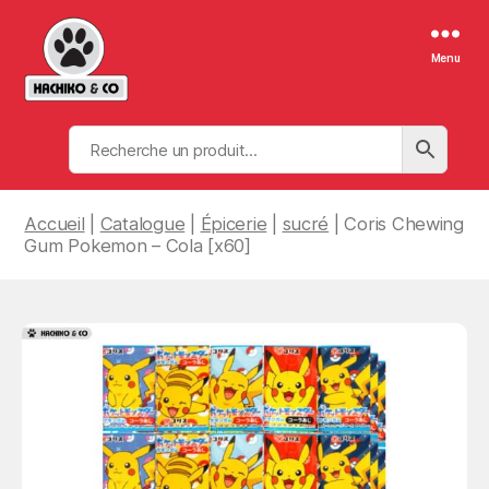
Menu
Hachiko
&
Co
Accueil
|
Catalogue
|
Épicerie
|
sucré
| Coris Chewing
Gum Pokemon – Cola [x60]