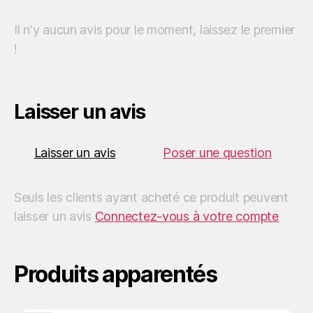
o
r
p
a
n
e
Il n'y aucun avis pour le moment, laissez le premier
!
k
p
m
k
r
Laisser un avis
Laisser un avis
Poser une question
Seuls les clients ayant acheté ce produit peuvent
laisser un avis
Connectez-vous à votre compte
Produits apparentés