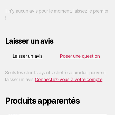
o
r
p
a
n
e
Il n'y aucun avis pour le moment, laissez le premier
!
k
p
m
k
r
Laisser un avis
Laisser un avis
Poser une question
Seuls les clients ayant acheté ce produit peuvent
laisser un avis
Connectez-vous à votre compte
Produits apparentés