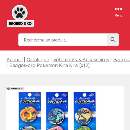
Menu
Hachiko
&
Co
Accueil
|
Catalogue
|
Vêtements & Accessoires
|
Badges
| Badges-clip Pokemon Kira Kira [x12]