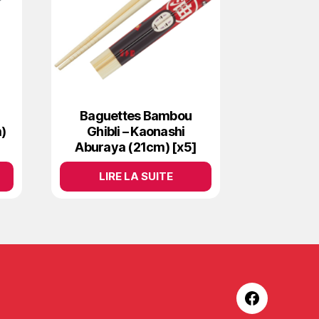
Baguettes Bambou
)
Ghibli – Kaonashi
Aburaya (21cm) [x5]
LIRE LA SUITE
Facebook