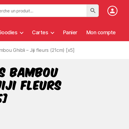
Goodies
Cartes
Panier
Mon compte
ou Ghibli – Jiji fleurs (21cm) [x5]
es bambou
Jiji fleurs
5]