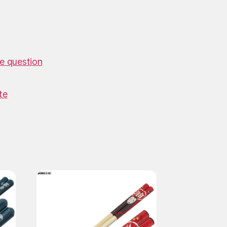
e question
te