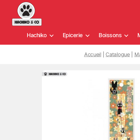
Hachiko
Hachiko
Epicerie
Boissons
&
Co
Accueil
|
Catalogue
|
Ma