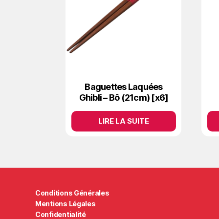
Baguettes Laquées
Ghibli – Bô (21cm) [x6]
LIRE LA SUITE
Conditions Générales
Mentions Légales
Confidentialité