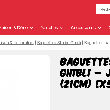
Maison & Déco
Peluches
Accessoires
ison & décoration
|
Baguettes Studio Ghibli
| Baguettes bamb
Baguett
Ghibli – 
(21cm) [x