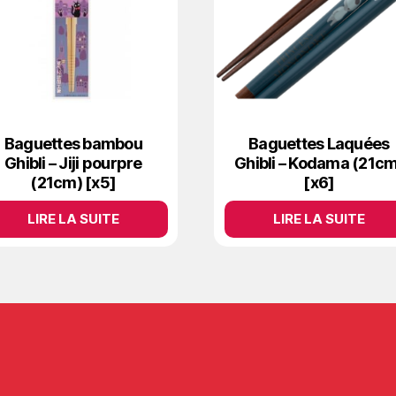
Baguettes bambou
Baguettes Laquées
Ghibli – Jiji pourpre
Ghibli – Kodama (21cm
(21cm) [x5]
[x6]
LIRE LA SUITE
LIRE LA SUITE