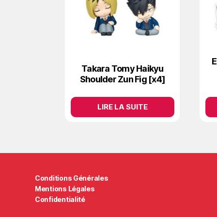
E
Takara Tomy Haikyu
Shoulder Zun Fig [x4]
LIRE LA SUITE
Conditions Générales
Mentions Légales
Confidentialité