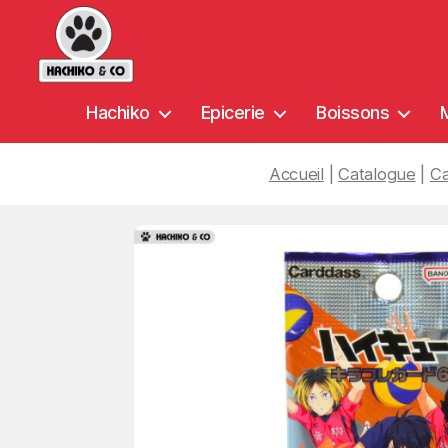
Hachiko
Hachiko
Epicerie
Boissons
&
Co
Accueil
|
Catalogue
|
Ca