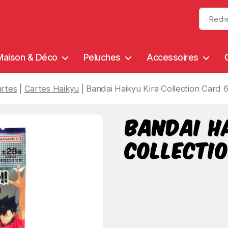
Maison & Déco
Peluches
Accessoires
rtes
|
Cartes Haikyu
| Bandai Haikyu Kira Collection Card 6
Bandai H
Collectio