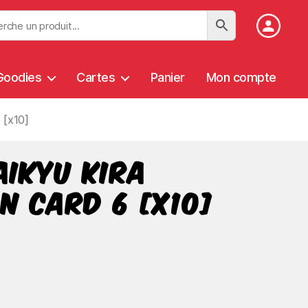
Goodies
Cartes
Panier
Mon compte
 [x10]
aikyu Kira
n Card 6 [x10]