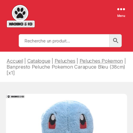
Menu
Hachiko
&
Co
Accueil
|
Catalogue
|
Peluches
|
Peluches Pokemon
|
Banpresto Peluche Pokemon Carapuce Bleu (38cm)
[x1]