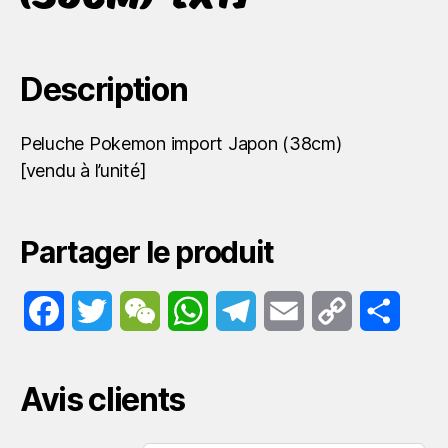
Description
Peluche Pokemon import Japon (38cm)
[vendu à l’unité]
Partager le produit
F
T
W
W
T
E
C
P
a
w
e
h
e
m
o
a
Avis clients
c
i
C
a
l
a
p
r
e
t
h
t
e
i
y
t