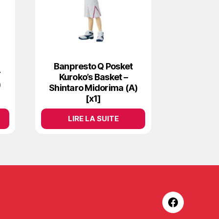
Banpresto Q Posket
r
Kuroko’s Basket –
)
Shintaro Midorima (A)
[x1]
LIRE LA SUITE
Facebook