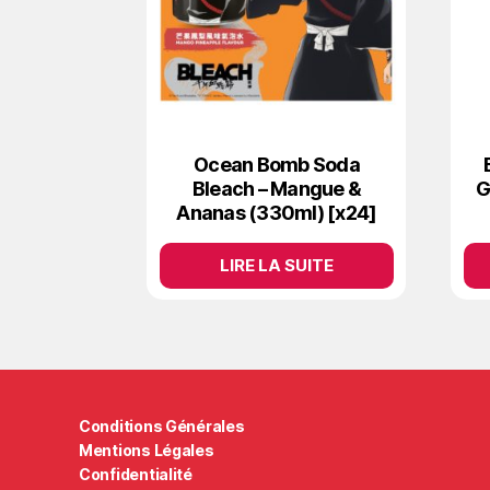
Ocean Bomb Soda
Bleach – Mangue &
G
Ananas (330ml) [x24]
LIRE LA SUITE
Conditions Générales
Mentions Légales
Confidentialité