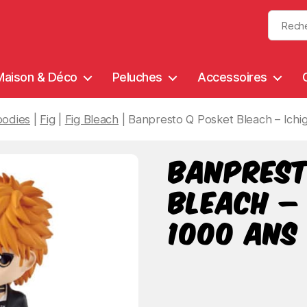
Maison & Déco
Peluches
Accessoires
odies
|
Fig
|
Fig Bleach
| Banpresto Q Posket Bleach – Ichig
Banprest
Bleach –
1000 ans 