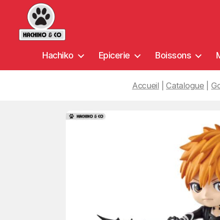
Hachiko
Hachiko
Epicerie
Boissons
&
Co
Accueil
|
Catalogue
|
Go