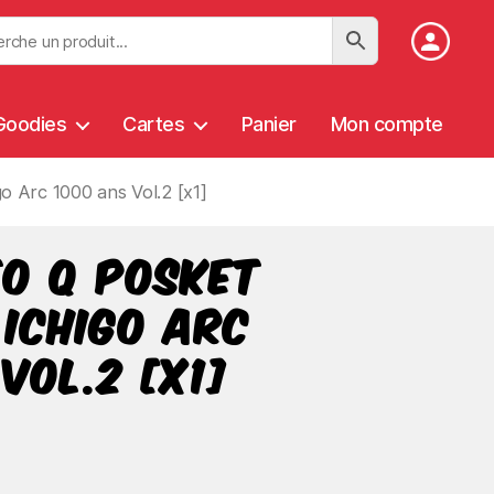
Goodies
Cartes
Panier
Mon compte
o Arc 1000 ans Vol.2 [x1]
o Q Posket
 Ichigo Arc
Vol.2 [x1]