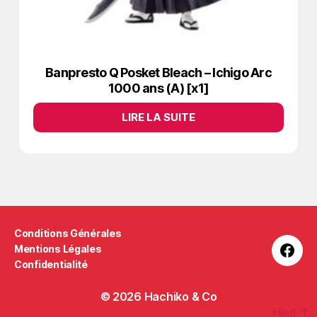
Banpresto Q Posket Bleach – Ichigo Arc
1000 ans (A) [x1]
LIRE LA SUITE
Conditions Générales
Mentions Légales
Face
Confidentialité
© 2026
Hachiko & Co
Haut
↑