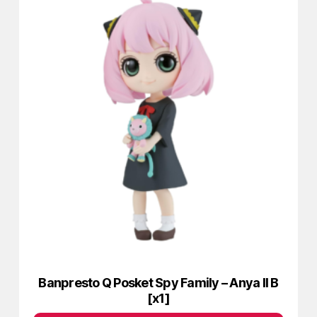
Banpresto Q Posket Spy Family – Anya II B
[x1]