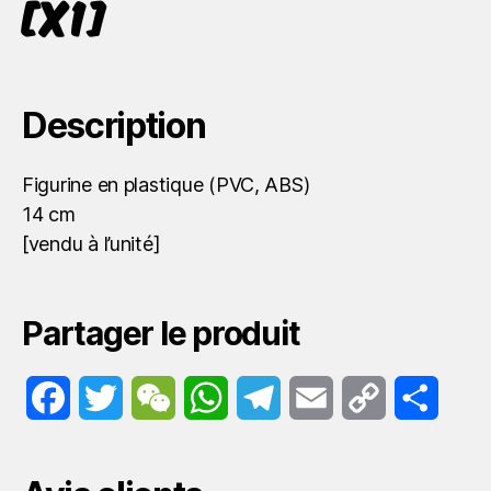
[x1]
Description
Figurine en plastique (PVC, ABS)
14 cm
[vendu à l’unité]
Partager le produit
F
T
W
W
T
E
C
P
a
w
e
h
e
m
o
a
c
i
C
a
l
a
p
r