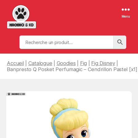
Menu
Hachiko
&
Co
Accueil
|
Catalogue
|
Goodies
|
Fig
|
Fig Disney
|
Banpresto Q Posket Perfumagic – Cendrillon Pastel [x1]