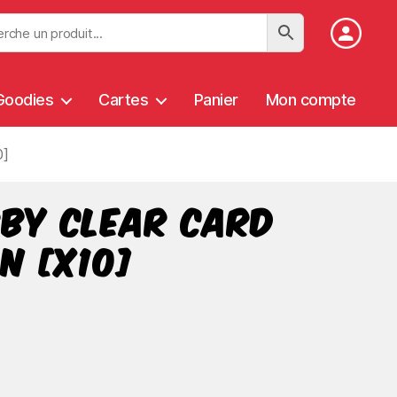
Goodies
Cartes
Panier
Mon compte
0]
rby Clear Card
n [x10]