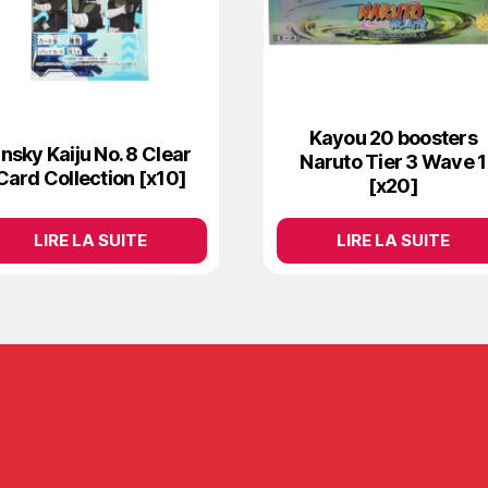
Kayou 20 boosters
nsky Kaiju No. 8 Clear
Naruto Tier 3 Wave 1
Card Collection [x10]
[x20]
LIRE LA SUITE
LIRE LA SUITE