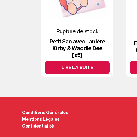
Rupture de stock
Petit Sac avec Lanière
E
Kirby & Waddle Dee
[x5]
LIRE LA SUITE
Conditions Générales
Mentions Légales
Confidentialité