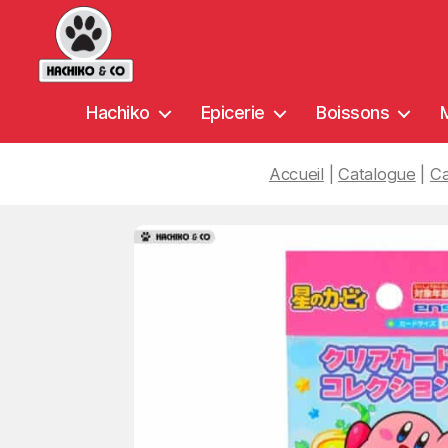
Hachiko
Hachiko
Epicerie
Boissons
&
Co
Accueil
|
Catalogue
|
Ca