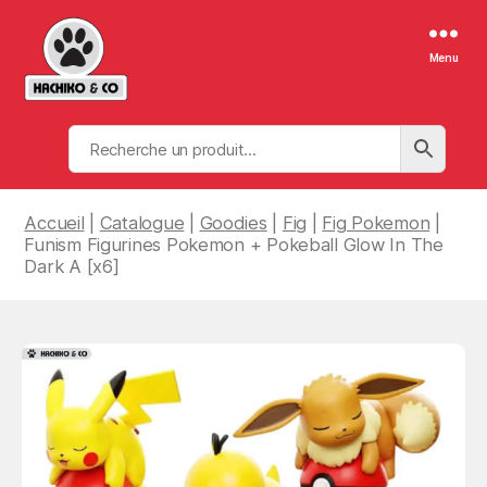
Menu
Hachiko
&
Co
Accueil
|
Catalogue
|
Goodies
|
Fig
|
Fig Pokemon
|
Funism Figurines Pokemon + Pokeball Glow In The
Dark A [x6]