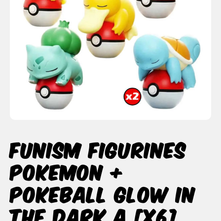
Funism Figurines
Pokemon +
Pokeball Glow In
The Dark A [x6]