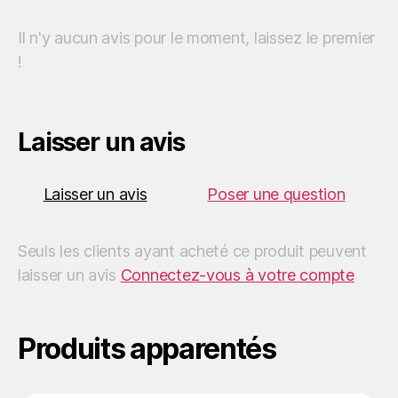
o
r
p
a
n
e
Il n'y aucun avis pour le moment, laissez le premier
!
k
p
m
k
r
Laisser un avis
Laisser un avis
Poser une question
Seuls les clients ayant acheté ce produit peuvent
laisser un avis
Connectez-vous à votre compte
Produits apparentés