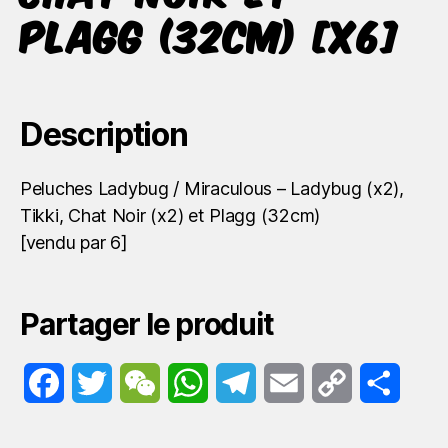
Plagg (32cm) [x6]
Description
Peluches Ladybug / Miraculous – Ladybug (x2),
Tikki, Chat Noir (x2) et Plagg (32cm)
[vendu par 6]
Partager le produit
F
T
W
W
T
E
C
P
a
w
e
h
e
m
o
a