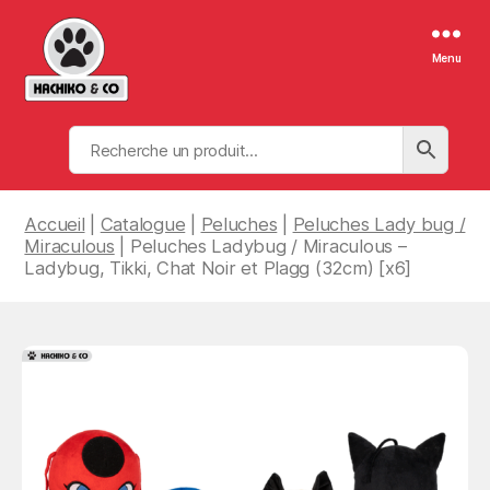
Menu
Hachiko
&
Co
Accueil
|
Catalogue
|
Peluches
|
Peluches Lady bug /
Miraculous
| Peluches Ladybug / Miraculous –
Ladybug, Tikki, Chat Noir et Plagg (32cm) [x6]