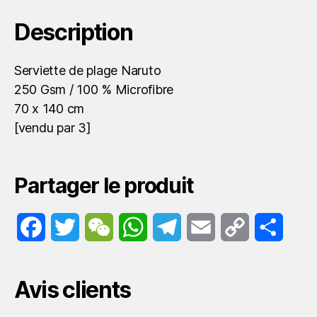
Description
Serviette de plage Naruto
250 Gsm / 100 % Microfibre
70 x 140 cm
[vendu par 3]
Partager le produit
F
T
W
W
T
E
C
P
a
w
e
h
e
m
o
a
Avis clients
c
i
C
a
l
a
p
r
e
t
h
t
e
i
y
t