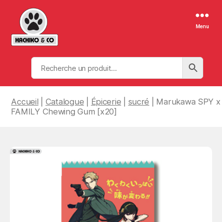
Menu
Hachiko
&
Co
Accueil
|
Catalogue
|
Épicerie
|
sucré
| Marukawa SPY x
FAMILY Chewing Gum [x20]