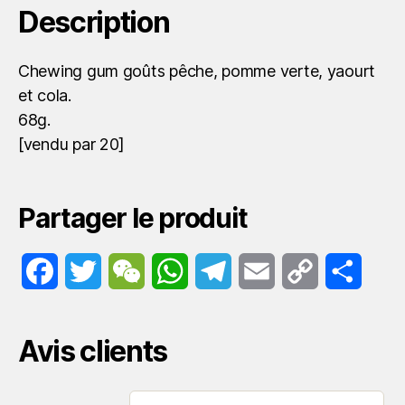
Description
Chewing gum goûts pêche, pomme verte, yaourt
et cola.
68g.
[vendu par 20]
Partager le produit
F
T
W
W
T
E
C
P
a
w
e
h
e
m
o
a
Avis clients
c
i
C
a
l
a
p
r
e
t
h
t
e
i
y
t